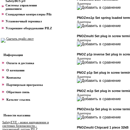
SafetyBUS p®
Адаптеры
Системы управления
движением
Стандартные контроллеры Pilz
PNOZms1p Set spring loaded term
Установочный терминал
Адаптеры
Устаревшее оборудование PILZ
PNOZmulti Set plug in screw termi
Скачать прайс-лист
Адаптеры
PNOZ p1p inverse Set plug in scre
Информация
Адаптеры
Оплата и доставка
О компании
PNOZ p1p Set plug in screw termi
Адаптеры
Контакты
Партнерская программа
PNOZ m1p Set plug in screw termi
Обратная связь
Адаптеры
Каталог ссылок
PNOZms1p Set plug in screw term
Адаптеры
Новости магазина
SafetyEYE - новое направление в
системах безопасности -
PNOZmulti Chipcard 1 piece 32kB
трехмерный датчик PILZ