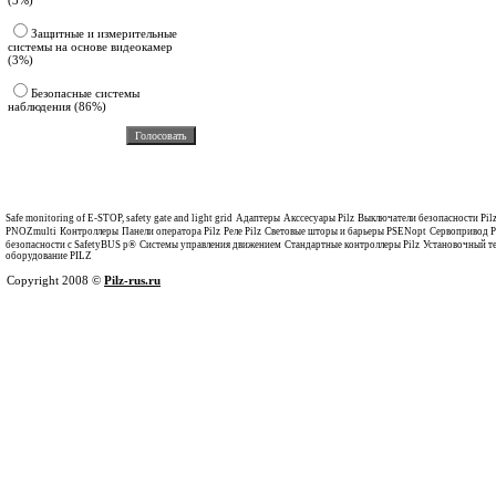
(3%)
Защитные и измерительные
системы на основе видеокамер
(3%)
Безопасные системы
наблюдения (86%)
Safe monitoring of E-STOP, safety gate and light grid
Адаптеры
Акссесуары Pilz
Выключатели безопасности Pil
PNOZmulti
Контроллеры
Панели оператора Pilz
Реле Pilz
Световые шторы и барьеры PSENopt
Сервопривод P
безопасности с SafetyBUS p®
Системы управления движением
Стандартные контроллеры Pilz
Установочный т
оборудование PILZ
Copyright 2008 ©
Pilz-rus.ru