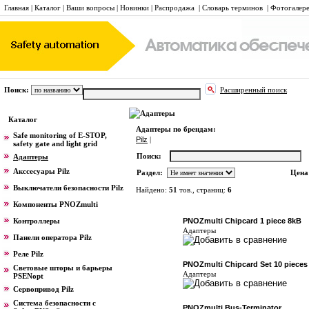
Главная
|
Каталог
|
Ваши вопросы
|
Новинки
|
Распродажа
|
Словарь терминов
|
Фотогалер
Поиск:
Расширенный поиск
Адаптеры
Каталог
Адаптеры по брендам:
Safe monitoring of E-STOP,
Pilz
|
safety gate and light grid
Поиск:
Адаптеры
Акссесуары Pilz
Раздел:
Цена
Выключатели безопасности Pilz
Найдено:
51
тов., страниц:
6
Компоненты PNOZmulti
Фото
Наименование
Контроллеры
PNOZmulti Chipcard 1 piece 8kB
Адаптеры
Панели оператора Pilz
Реле Pilz
PNOZmulti Chipcard Set 10 pieces
Световые шторы и барьеры
Адаптеры
PSENopt
Сервопривод Pilz
Система безопасности с
PNOZmulti Bus-Terminator