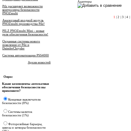
Адаптеры
Pilz расширяет возможности
контроллера безопасности
PNOZmulti
1
|
2
|
3
|
4
|
Аналоговый входной модуль
PNOZmulti производства Pilz!
PILZ PNOZmulti Mini - новые
реле обеспечения безопасности!
Охранные системы нового
поколения от Pilz и
DaimlerChrysler
Система автоматизации PSS4000
Архив новостей
Опрос
Какие компоненты автоматики
обеспечения безопасности вы
применяете?
Концевые выключатели
безопасности (8%)
Системы калиток
безопасности (1%)
Фоторелейные барьеры,
завесы и затворы безопасности